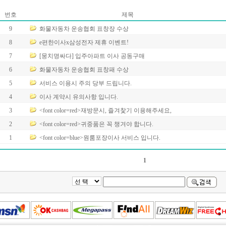
번호
제목
9
화물자동차 운송협회 표창장 수상
8
e편한이사x삼성전자 제휴 이벤트!
7
[뭉치명싸다] 입주아파트 이사 공동구매
6
화물자동차 운송협회 표창패 수상
5
서비스 이용시 주의 당부 드립니다.
4
이사 계약시 유의사항 입니다.
3
<font color=red>재방문시, 즐겨찿기 이용해주세요,
2
<font color=red>귀중품은 꼭 챙겨야 합니다.
1
<font color=blue>원룸포장이사 서비스 입니다.
1